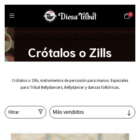
0
Inicio
>
Todo lo demás para Tribal Bellydance
>
Crótalos o
Zills
Crótalos o Zills
Crótalos o Zills, instrumentos de percusión para manos. Especiales
para Tribal Bellydancers, Bellydancer y danzas folkóricas.
Filtrar