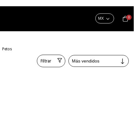
0
Petos
Filtrar