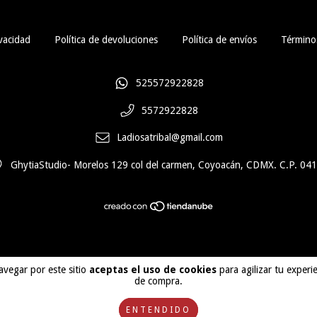
vacidad
Política de devoluciones
Política de envíos
Términos
525572922828
5572922828
Ladiosatribal@gmail.com
GhytiaStudio- Morelos 129 col del carmen, Coyoacán, CDMX. C.P. 04
avegar por este sitio
aceptas el uso de cookies
para agilizar tu experi
de compra.
ENTENDIDO