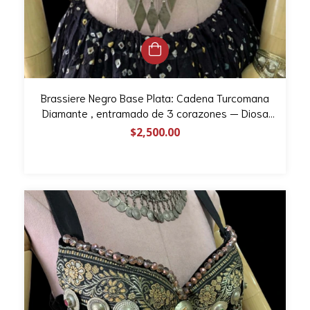
Brassiere Negro Base Plata: Cadena Turcomana
Diamante , entramado de 3 corazones — Diosa
Tribal Design (Talla 32A)
$2,500.00