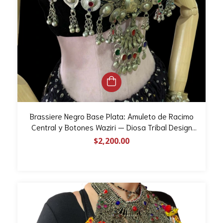
Brassiere Negro Base Plata: Amuleto de Racimo
Central y Botones Waziri — Diosa Tribal Design
(Talla 32B)
$2,200.00