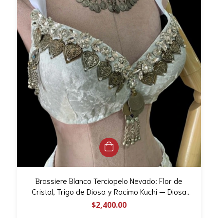
Brassiere Blanco Terciopelo Nevado: Flor de
Cristal, Trigo de Diosa y Racimo Kuchi — Diosa
Tribal Design (Talla 34C - Pieza Única)
$2,400.00