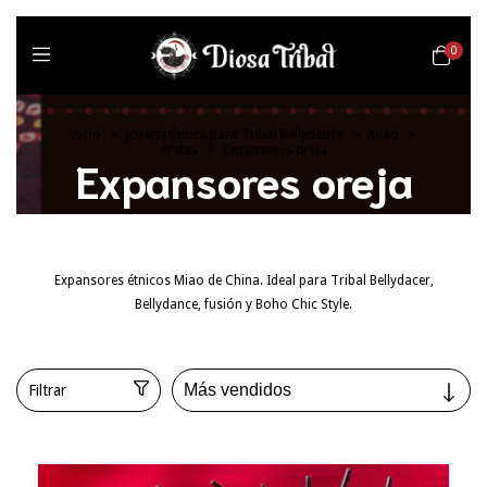
0
Inicio
>
Joyeria Étnica para Tribal Bellydance
>
Miao
>
Aretes
>
Expansores oreja
Expansores oreja
Expansores étnicos Miao de China. Ideal para Tribal Bellydacer,
Bellydance, fusión y Boho Chic Style.
Filtrar