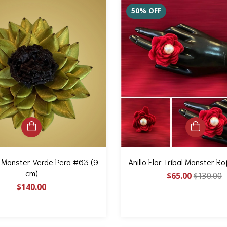
50
%
OFF
al Monster Verde Pera #63 (9
Anillo Flor Tribal Monster Ro
cm)
$65.00
$130.00
$140.00