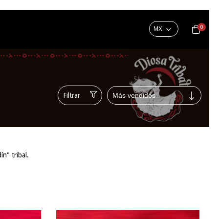
0
Filtrar
n" tribal.