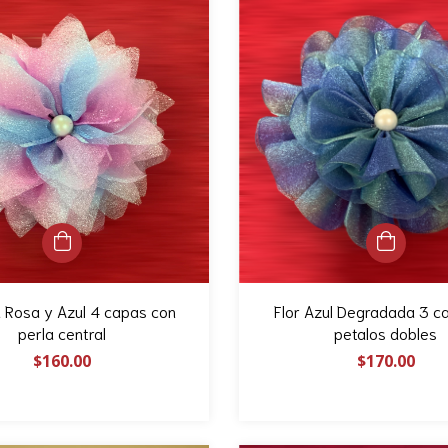
la Rosa y Azul 4 capas con
Flor Azul Degradada 3 c
perla central
petalos dobles
$160.00
$170.00