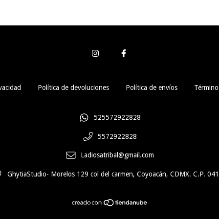
vacidad
Política de devoluciones
Política de envíos
Términos
525572922828
5572922828
Ladiosatribal@gmail.com
GhytiaStudio- Morelos 129 col del carmen, Coyoacán, CDMX. C.P. 04