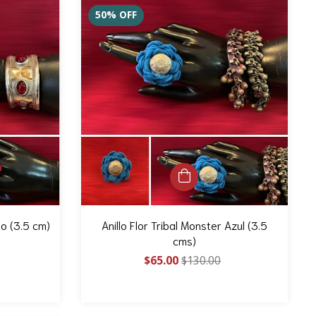
50
%
OFF
jo (3.5 cm)
Anillo Flor Tribal Monster Azul (3.5
cms)
$65.00
$130.00