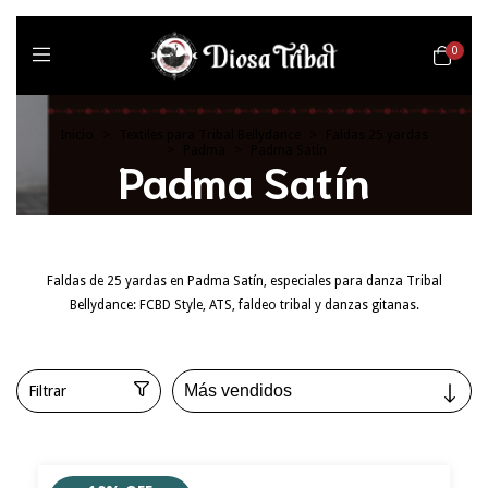
0
Inicio
>
Textiles para Tribal Bellydance
>
Faldas 25 yardas
>
Padma
>
Padma Satín
Padma Satín
Faldas de 25 yardas en Padma Satín, especiales para danza Tribal
Bellydance: FCBD Style, ATS, faldeo tribal y danzas gitanas.
Filtrar